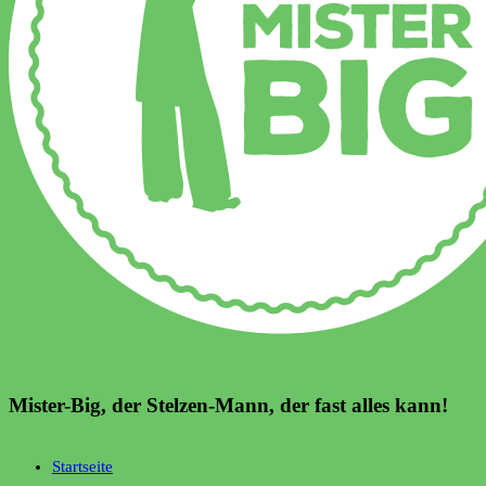
Mister-Big, der Stelzen-Mann, der fast alles kann!
Startseite